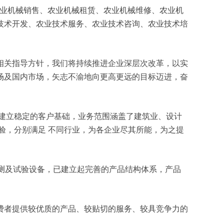
、农业机械销售、农业机械租赁、农业机械维修、农业机
技术开发、农业技术服务、农业技术咨询、农业技术培
相关指导方针，我们将持续推进企业深层次改革，以实
场及国内市场，矢志不渝地向更高更远的目标迈进，奋
建立稳定的客户基础，业务范围涵盖了建筑业、设计
验，分别满足 不同行业，为各企业尽其所能，为之提
检测及试验设备，已建立起完善的产品结构体系，产品
费者提供较优质的产品、较贴切的服务、较具竞争力的