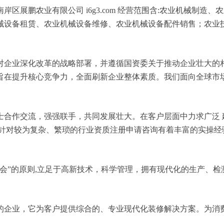
区展鹏农业有限公司 i6g3.com 经营范围含:农业机械制造
械设备租赁、农业机械设备维修、农业机械设备配件销售；农业
对企业深化改革的战略部署，并遵循国资委关于推动企业壮大的
旨在提升核心竞争力，全面刷新企业整体素质。我们面向全球市
士合作交流，强强联手，共同发展壮大。在客户层面中力求广泛 
，针对较为复杂、繁琐的行业资质注册申请咨询有着丰富的实操经
会”的原则,立足于高新技术，科学管理，拥有现代化的生产、
的企业，它为客户提供综合的、专业现代化装修解决方案。为消