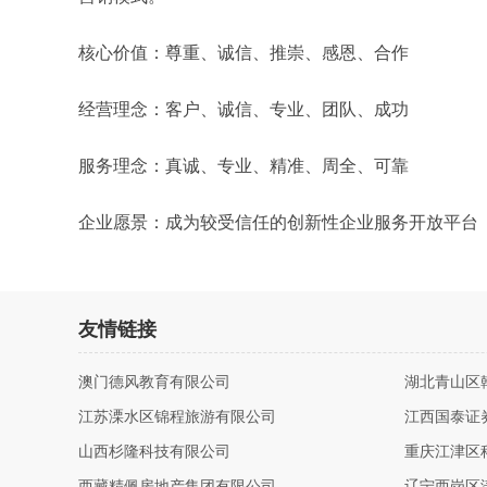
核心价值：尊重、诚信、推崇、感恩、合作
经营理念：客户、诚信、专业、团队、成功
服务理念：真诚、专业、精准、周全、可靠
企业愿景：成为较受信任的创新性企业服务开放平台
友情链接
澳门德风教育有限公司
湖北青山区
江苏溧水区锦程旅游有限公司
江西国泰证
山西杉隆科技有限公司
重庆江津区
西藏精佩房地产集团有限公司
辽宁西岗区